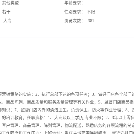
：
其他类型
年龄要求：
：
若干
性别要求：
不限
：
大专
浏览次数：
381
项营销策略的实施；2、执行总部下达的各项任务；3、做好门店各个部门
收、商品陈列、商品质量和服务质量管理等有关作业；5、监督门店商品损
养知识；7、监督门店内外的清洁卫生，负责保卫、防火等作业管理；8、
的培训教育。任职资格：1、大专及以上学历,专业不限；2、3年以上零
、客户管理、商品管理、陈列管理，物流配送，熟悉店务的各项流程的制
的工作强度和工作压力；上班地址：重庆主城范围连锁超市 ，就近安排门