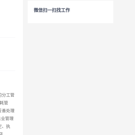
微信扫一扫找工作
的分工管
耗管
妥善处理
售业管理
定、执
店