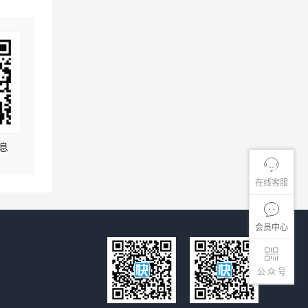
息
在线客服
会员中心
公 众 号