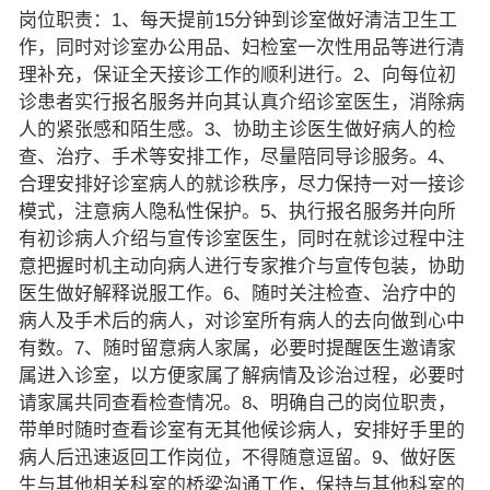
岗位职责：1、每天提前15分钟到诊室做好清洁卫生工
作，同时对诊室办公用品、妇检室一次性用品等进行清
理补充，保证全天接诊工作的顺利进行。2、向每位初
诊患者实行报名服务并向其认真介绍诊室医生，消除病
人的紧张感和陌生感。3、协助主诊医生做好病人的检
查、治疗、手术等安排工作，尽量陪同导诊服务。4、
合理安排好诊室病人的就诊秩序，尽力保持一对一接诊
模式，注意病人隐私性保护。5、执行报名服务并向所
有初诊病人介绍与宣传诊室医生，同时在就诊过程中注
意把握时机主动向病人进行专家推介与宣传包装，协助
医生做好解释说服工作。6、随时关注检查、治疗中的
病人及手术后的病人，对诊室所有病人的去向做到心中
有数。7、随时留意病人家属，必要时提醒医生邀请家
属进入诊室，以方便家属了解病情及诊治过程，必要时
请家属共同查看检查情况。8、明确自己的岗位职责，
带单时随时查看诊室有无其他候诊病人，安排好手里的
病人后迅速返回工作岗位，不得随意逗留。9、做好医
生与其他相关科室的桥梁沟通工作，保持与其他科室的