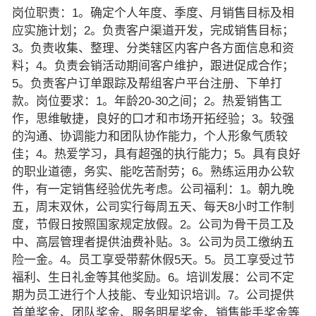
岗位职责：1。确定个人年度、季度、月销售目标及相
应实施计划；2。负责客户渠道开发，完成销售目标；
3。负责收集、整理、分类辖区内客户各方面信息和资
料；4。负责会销活动期间客户维护，跟进促成合作；
5。负责客户订单跟踪及帮组客户平台注册、下单打
款。岗位要求：1。年龄20-30之间；2。热爱销售工
作，思维敏捷，良好的口才和市场开拓经验；3。较强
的沟通、协调能力和团队协作能力，个人形象气质较
佳；4。热爱学习，具有超强的执行能力；5。具有良好
的职业道德，务实、能吃苦耐劳；6。熟练运用办公软
件，有一定销售经验优先考虑。公司福利：1。朝九晚
五，周末双休，公司实行每周五天、每天8小时工作制
度，节假日按照国家规定放假。2。公司为骨干员工及
中、高层管理者提供油费补贴。3。公司为员工缴纳五
险一金。4。员工享受带薪休假5天。5。员工享受过节
福利、生日礼金等其他奖励。6。培训发展：公司不定
期为员工进行个人技能、专业知识培训。7。公司提供
首单奖金、团队奖金、服务明星奖金、销售能手奖金等