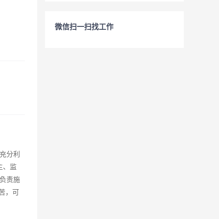
微信扫一扫找工作
充分利
主、监
负责施
吃苦，可